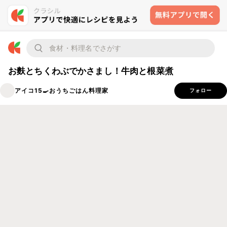
お麩とちくわぶでかさまし！牛肉と根菜煮
アイコ15🍳おうちごはん料理家
フォロー