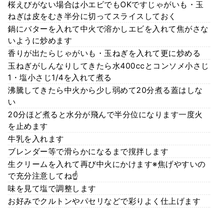
桜えびがない場合は小エビでもOKですじゃがいも・玉
ねぎは皮をむき半分に切ってスライスしておく
鍋にバターを入れて中火で溶かしエビを入れて焦がさな
いように炒めます
香りが出たらじゃがいも・玉ねぎを入れて更に炒める
玉ねぎがしんなりしてきたら水400ccとコンソメ小さじ
1・塩小さじ1/4を入れて煮る
沸騰してきたら中火から少し弱めて20分煮る蓋はしな
い
20分ほど煮ると水分が飛んで半分位になります一度火
を止めます
牛乳を入れます
ブレンダー等で滑らかになるまで撹拌します
生クリームを入れて再び中火にかけます※焦げやすいの
で充分注意してね☝
味を見て塩で調整します
お好みでクルトンやパセリなどで彩りよく仕上げます