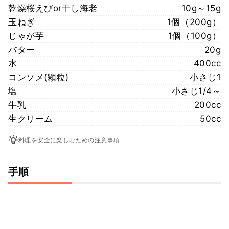
乾燥桜えびor干し海老
10g～15g
玉ねぎ
1個（200g）
じゃが芋
1個（100g）
バター
20g
水
400cc
コンソメ(顆粒)
小さじ1
塩
小さじ1/4～
牛乳
200cc
生クリーム
50cc
料理を安全に楽しむための注意事項
手順