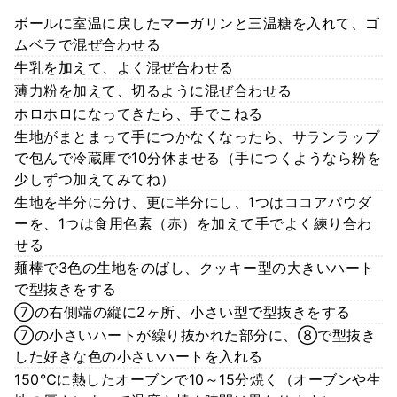
ボールに室温に戻したマーガリンと三温糖を入れて、ゴ
ムベラで混ぜ合わせる
牛乳を加えて、よく混ぜ合わせる
薄力粉を加えて、切るように混ぜ合わせる
ホロホロになってきたら、手でこねる
生地がまとまって手につかなくなったら、サランラップ
で包んで冷蔵庫で10分休ませる（手につくようなら粉を
少しずつ加えてみてね）
生地を半分に分け、更に半分にし、1つはココアパウダ
ーを、1つは食用色素（赤）を加えて手でよく練り合わ
せる
麺棒で3色の生地をのばし、クッキー型の大きいハート
で型抜きをする
⑦の右側端の縦に2ヶ所、小さい型で型抜きをする
⑦の小さいハートが繰り抜かれた部分に、⑧で型抜き
した好きな色の小さいハートを入れる
150℃に熱したオーブンで10～15分焼く（オーブンや生