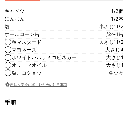
キャベツ
1/2個
にんじん
1/2本
塩
小さじ11/2
ホールコーン缶
1/2〜1缶
◯粒マスタード
大さじ11/2
◯マヨネーズ
大さじ4
◯ホワイトバルサミコビネガー
大さじ1
◯オリーブオイル
大さじ1
◯塩、コショウ
各少々
料理を安全に楽しむための注意事項
手順