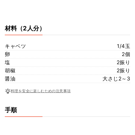
材料
（2人分）
キャベツ
1/4玉
卵
2個
塩
2振り
胡椒
2振り
醤油
大さじ2～3
料理を安全に楽しむための注意事項
手順