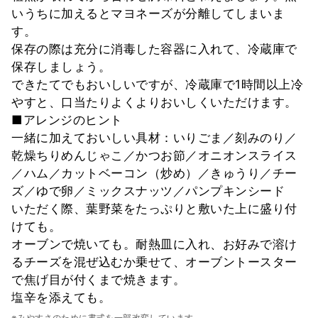
いうちに加えるとマヨネーズが分離してしまいま
す。
保存の際は充分に消毒した容器に入れて、冷蔵庫で
保存しましょう。
できたてでもおいしいですが、冷蔵庫で1時間以上冷
やすと、口当たりよくよりおいしくいただけます。
■アレンジのヒント
一緒に加えておいしい具材：いりごま／刻みのり／
乾燥ちりめんじゃこ／かつお節／オニオンスライス
／ハム／カットベーコン（炒め）／きゅうり／チー
ズ／ゆで卵／ミックスナッツ／パンプキンシード
いただく際、葉野菜をたっぷりと敷いた上に盛り付
けても。
オーブンで焼いても。耐熱皿に入れ、お好みで溶け
るチーズを混ぜ込むか乗せて、オーブントースター
で焦げ目が付くまで焼きます。
塩辛を添えても。
※みやすさのために書式を一部改変しています。