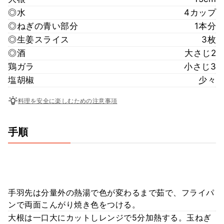
◎水
4カップ
◎ねぎの青い部分
1本分
◎生姜スライス
3枚
◎酒
大さじ2
鶏ガラ
小さじ3
塩胡椒
少々
料理を安全に楽しむための注意事項
手順
手羽先は分量外の熱湯で色が変わるまで茹で、フライパ
ンで両面こんがり焼き色をつける。
大根は一口大にカットしレンジで5分加熱する。玉ねぎ