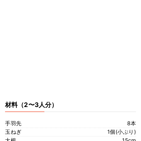
材料
（2〜3人分）
手羽先
8本
玉ねぎ
1個(小ぶり)
大根
15cm