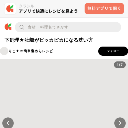
下処理★牡蠣がピッカピカになる洗い方
りこ★♡簡単褒めらレシピ
フォロー
1/7