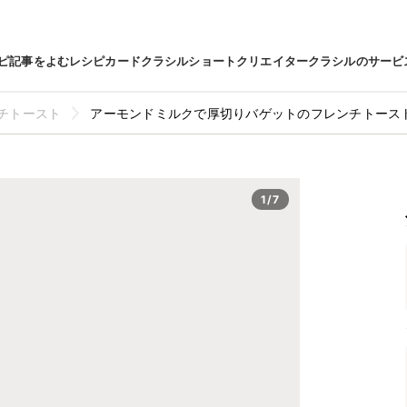
ピ
記事をよむ
レシピカード
クラシルショート
クリエイター
クラシルのサービ
チトースト
アーモンドミルクで厚切りバゲットのフレンチトース
1/7