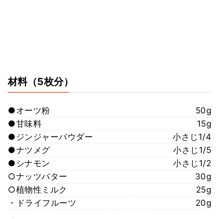
材料
（5枚分）
●オーツ粉
50g
●甘味料
15g
●ジンジャーパウダー
小さじ1/4
●ナツメグ
小さじ1/5
●シナモン
小さじ1/2
○ナッツバター
30g
○植物性ミルク
25g
・ドライフルーツ
20g