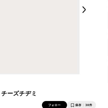
まチーズチヂミ
フォロー
保存
38件