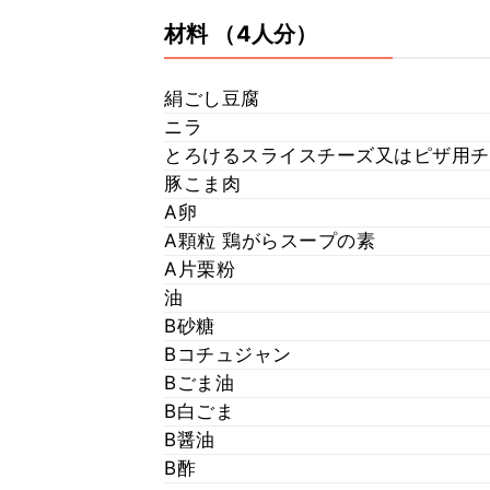
材料
（4人分）
絹ごし豆腐
ニラ
とろけるスライスチーズ又はピザ用チ
豚こま肉
A卵
A顆粒 鶏がらスープの素
A片栗粉
油
B砂糖
Bコチュジャン
Bごま油
B白ごま
B醤油
B酢