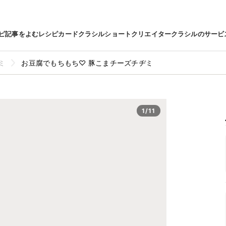
ピ
記事をよむ
レシピカード
クラシルショート
クリエイター
クラシルのサービ
ミ
お豆腐でもちもち♡ 豚こまチーズチヂミ
1/11