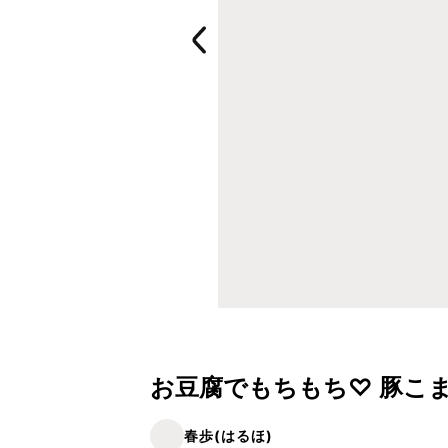
お豆腐でもちもち♡ 豚こ
春歩(はるほ)