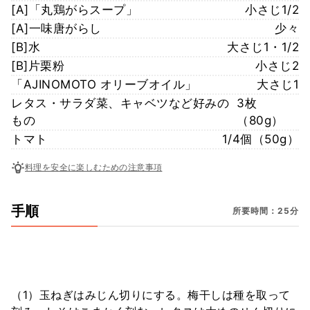
[A]「丸鶏がらスープ」
小さじ1/2
[A]一味唐がらし
少々
[B]水
大さじ1・1/2
[B]片栗粉
小さじ2
「AJINOMOTO オリーブオイル」
大さじ1
レタス・サラダ菜、キャベツなど好みの
3枚
もの
（80g）
トマト
1/4個（50g）
料理を安全に楽しむための注意事項
手順
所要時間：25分
（1）玉ねぎはみじん切りにする。梅干しは種を取って