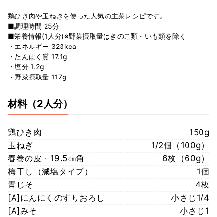
鶏ひき肉や玉ねぎを使った人気の主菜レシピです。
■調理時間 25分
■栄養情報(1人分)※野菜摂取量はきのこ類・いも類を除く
・エネルギー 323kcal
・たんぱく質 17.1g
・塩分 1.2g
・野菜摂取量 117g
材料
（2人分）
鶏ひき肉
150g
玉ねぎ
1/2個（100g）
春巻の皮・19.5㎝角
6枚（60g）
梅干し（減塩タイプ）
1個
青じそ
4枚
[A]にんにくのすりおろし
小さじ1/4
[A]みそ
小さじ1