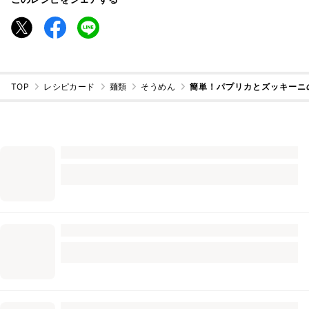
TOP
レシピカード
麺類
そうめん
簡単！パプリカとズッキーニ