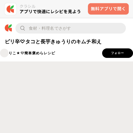
ピリ辛♡タコと長芋きゅうりのキムチ和え
りこ★♡簡単褒めらレシピ
フォロー