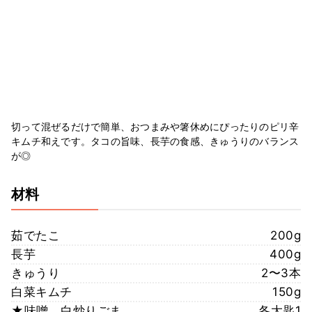
切って混ぜるだけで簡単、おつまみや箸休めにぴったりのピリ辛
キムチ和えです。タコの旨味、長芋の食感、きゅうりのバランス
が◎
材料
茹でたこ
200g
長芋
400g
きゅうり
2〜3本
白菜キムチ
150g
★味噌、白炒りごま
各大匙1