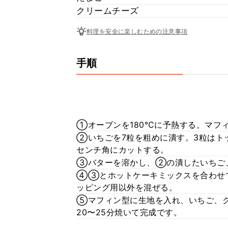
クリームチーズ
料理を安全に楽しむための注意事項
手順
①オーブンを180℃に予熱する。マフ
②いちごを7粒を粗めに潰す。3粒はト
センチ角にカットする。
③バターを溶かし、②の潰したいちご
④③とホットケーキミックスを合わせ
ッピング用以外を混ぜる。
⑤マフィン型に生地を入れ、いちご、ク
20〜25分焼いて完成です。