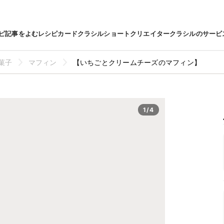
ピ
記事をよむ
レシピカード
クラシルショート
クリエイター
クラシルのサービ
菓子
マフィン
【いちごとクリームチーズのマフィン】
1/4