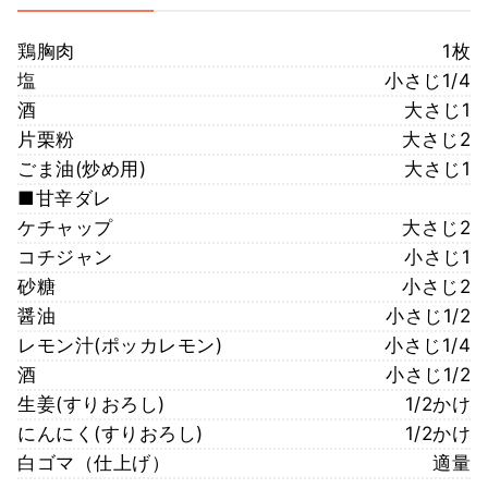
鶏胸肉
1枚
塩
小さじ1/4
酒
大さじ1
片栗粉
大さじ2
ごま油(炒め用)
大さじ1
■甘辛ダレ
ケチャップ
大さじ2
コチジャン
小さじ1
砂糖
小さじ2
醤油
小さじ1/2
レモン汁(ポッカレモン)
小さじ1/4
酒
小さじ1/2
生姜(すりおろし)
1/2かけ
にんにく(すりおろし)
1/2かけ
白ゴマ（仕上げ）
適量