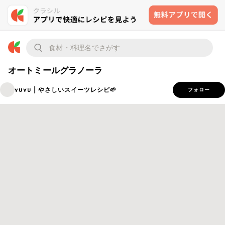
オートミールグラノーラ
ʏᴜʏᴜ | やさしいスイーツレシピ🌱
フォロー