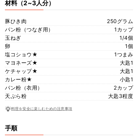
材料
（2~3人分）
豚ひき肉
250グラム
パン粉（つなぎ用）
1カップ
玉ねぎ
1/4個
卵
1個
塩コショウ★
1つまみ
マヨネーズ★
大匙1
ケチャップ★
大匙1
カレー粉★
小匙1
パン粉（衣用）
2カップ
天ぷら粉
大匙3程度
料理を安全に楽しむための注意事項
手順