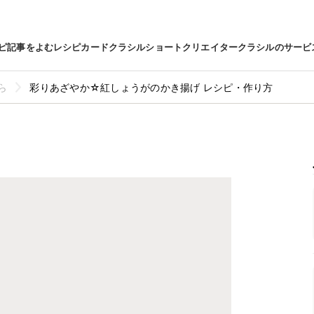
ピ
記事をよむ
レシピカード
クラシルショート
クリエイター
クラシルのサービ
ら
彩りあざやか☆紅しょうがのかき揚げ レシピ・作り方