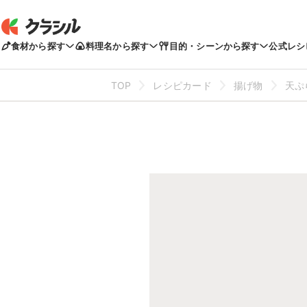
食材から探す
料理名から探す
目的・シーンから探す
公式レシ
TOP
レシピカード
揚げ物
天ぷ