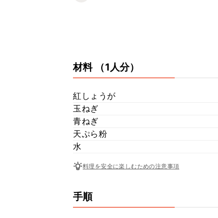
材料
（1人分）
紅しょうが
玉ねぎ
青ねぎ
天ぷら粉
水
料理を安全に楽しむための注意事項
手順