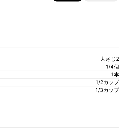
大さじ2
1/4個
1本
1/2カップ
1/3カップ