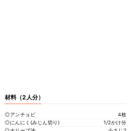
材料
（2人分）
◎アンチョビ
4枚
◎にんにく(みじん切り)
1/2かけ分
◎オリーブ油
小さじ2