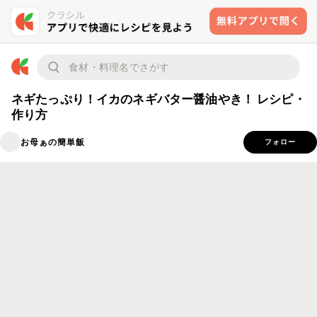
ネギたっぷり！イカのネギバター醤油やき！ レシピ・
作り方
お母ぁの簡単飯
フォロー