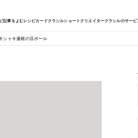
ピ
記事をよむ
レシピカード
クラシルショート
クリエイター
クラシルのサービ
キシャキ蓮根の豆ボール