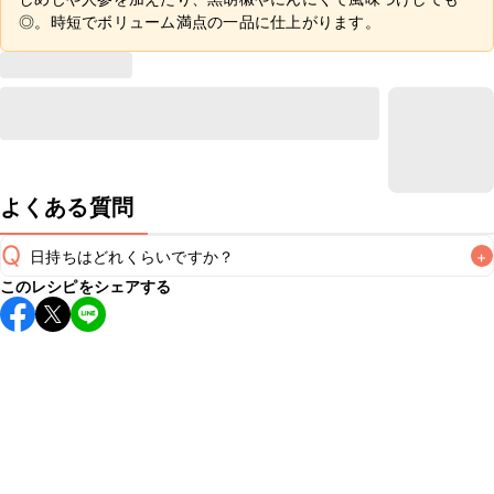
◎。時短でボリューム満点の一品に仕上がります。
よくある質問
Q
日持ちはどれくらいですか？
+
このレシピをシェアする
保存期間は冷蔵で翌日中が目安です。なるべくお早めにお召
し上がりください。

A
※日持ちは目安です。
こちら
の注意事項をご確認の上、正し