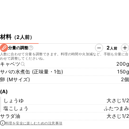
材料
（
2人前
）
2
分量の調整
人前
人数に合わせて分量を調整できます。料理の時間や火加減など、手順も分量に合
わせて調整してくださいね。
キャベツ
200g
サバの水煮缶 (正味量・1缶)
150g
卵 (Mサイズ)
2個
(A)
しょうゆ
大さじ1/2
塩こしょう
ふたつまみ
サラダ油
大さじ1/2
料理を安全に楽しむための注意事項