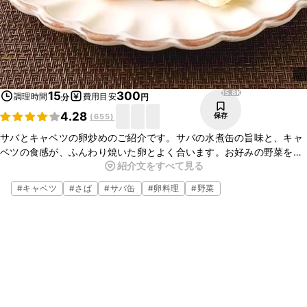
15.8K
15
300
調理時間
費用目安
分
円
4.28
保存
(
655
)
サバとキャベツの卵炒めのご紹介です。サバの水煮缶の旨味と、キャ
ベツの食感が、ふんわり焼いた卵とよく合います。お好みの野菜を入
紹介文をすべて見る
れるとアレンジが広がりますので、ぜひお試しくださいね。
#
キャベツ
#
さば
#
サバ缶
#
卵料理
#
野菜