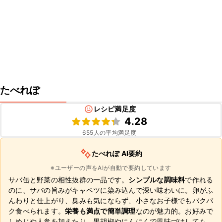
たべれぽ
レシピ満足度
4.28
655
人の平均満足度
たべれぽ AI要約
※ユーザーの声をAIが自動で要約しています
サバ缶と野菜の相性抜群の一品です。
シンプルな調味料
で作れる
のに、サバの旨みがキャベツに染み込んで深い味わいに。卵がふ
んわりと仕上がり、臭みも気にならず、小さなお子様でもパクパ
ク食べられます。
栄養も満点で簡単調理
なのが魅力的。お好みで
しめじや人参を加えたり、黒胡椒やにんにくで風味づけしても