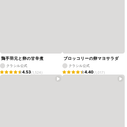
鶏手羽元と卵の甘辛煮
ブロッコリーの卵マヨサラダ
クラシル公式
クラシル公式
4.53
4.40
(1,524)
(1,017)