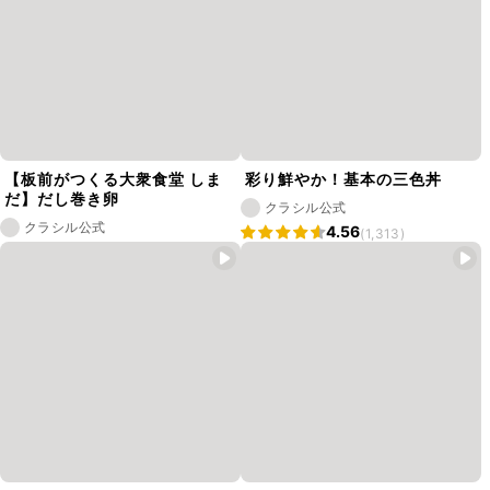
【板前がつくる大衆食堂 しま
彩り鮮やか！基本の三色丼
だ】だし巻き卵
クラシル公式
クラシル公式
4.56
(1,313)