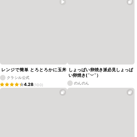
レンジで簡単 とろとろかに玉丼
しょっぱい卵焼き派必見しょっぱ
い卵焼き(˘︶˘）
クラシル公式
のんのん
4.28
(100)