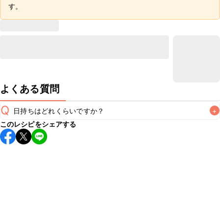
す。
よくある質問
Q
日持ちはどれくらいですか？
+
このレシピをシェアする
保存期間は冷蔵で翌日中が目安です。なるべくお早めにお召
し上がりください。

A
※日持ちは目安です。
こちら
の注意事項をご確認の上、正し