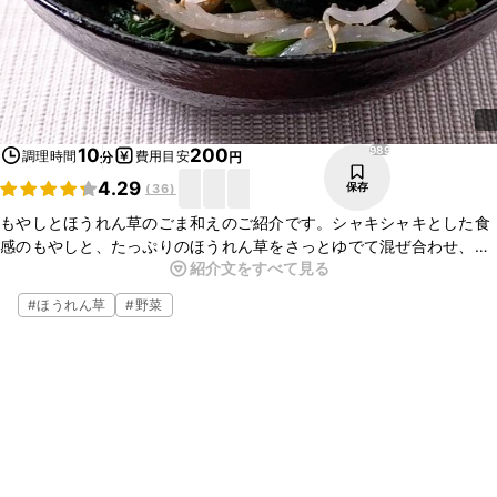
989
10
200
調理時間
費用目安
分
円
4.29
保存
(
36
)
もやしとほうれん草のごま和えのご紹介です。シャキシャキとした食
感のもやしと、たっぷりのほうれん草をさっとゆでて混ぜ合わせ、ご
紹介文をすべて見る
ま和えにしました。ごまの風味と、甘めの味付けがとてもおいしいで
すよ。ぜひお試しください。
#
ほうれん草
#
野菜