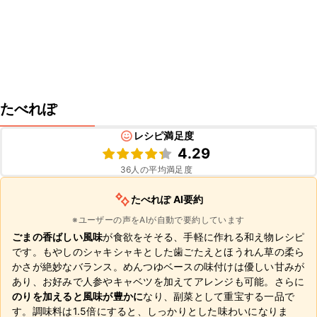
たべれぽ
レシピ満足度
4.29
36
人の平均満足度
たべれぽ AI要約
※ユーザーの声をAIが自動で要約しています
ごまの香ばしい風味
が食欲をそそる、手軽に作れる和え物レシピ
です。もやしのシャキシャキとした歯ごたえとほうれん草の柔ら
かさが絶妙なバランス。めんつゆベースの味付けは優しい甘みが
あり、お好みで人参やキャベツを加えてアレンジも可能。さらに
のりを加えると風味が豊かに
なり、副菜として重宝する一品で
す。調味料は1.5倍にすると、しっかりとした味わいになりま