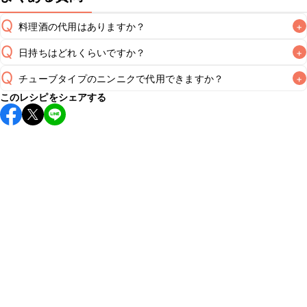
Q
料理酒の代用はありますか？
+
Q
日持ちはどれくらいですか？
+
A
Q
チューブタイプのニンニクで代用できますか？
+
保存期間は冷蔵で翌日中が目安です。なるべくお早めにお召
このレシピをシェアする
し上がりください。

A
チューブタイプのニンニクを使用してもお作りいただけま
A
す。小さじ1を目安に加え、お好みの風味になるようご調節く
※日持ちは目安です。
こちら
の注意事項をご確認の上、正し