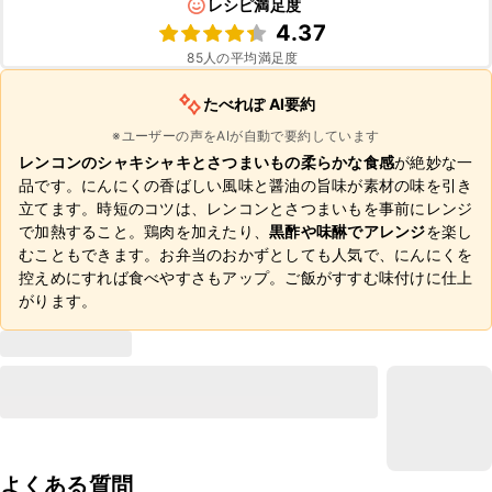
レシピ満足度
4.37
85
人の平均満足度
たべれぽ AI要約
※ユーザーの声をAIが自動で要約しています
レンコンのシャキシャキとさつまいもの柔らかな食感
が絶妙な一
品です。にんにくの香ばしい風味と醤油の旨味が素材の味を引き
立てます。時短のコツは、レンコンとさつまいもを事前にレンジ
で加熱すること。鶏肉を加えたり、
黒酢や味醂でアレンジ
を楽し
むこともできます。お弁当のおかずとしても人気で、にんにくを
控えめにすれば食べやすさもアップ。ご飯がすすむ味付けに仕上
がります。
よくある質問