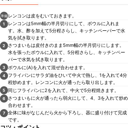
レンコンは皮をむいておきます。
準備
レンコンは5mm幅の半月切りにして、ボウルに入れま
1
す。水、酢を加えて5分程さらし、キッチンペーパーで水
気を拭き取ります。
さつまいもは皮付きのまま5mm幅の半月切りにします。
2
水を張ったボウルに入れて、5分程さらし、キッチンペー
パーで水気を拭き取ります。
ボウルに(A)を入れて混ぜ合わせます。
3
フライパンにサラダ油をひいて中火で熱し、1を入れて4分
4
程炒めます。レンコンに火が通ったら取り出します。
同じフライパンに2を入れて、中火で5分程焼きます。
5
さつまいもに火が通ったら弱火にして、4、3を入れて炒め
6
合わせます。
全体に味がなじんだら火から下ろし、器に盛り付けて完成
7
です。
コツ・ポイント