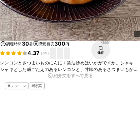
3250
30
300
調理時間
費用目安
分
円
4.37
保存
(
85
)
レンコンとさつまいものにんにく醤油炒めはいかがですか。シャキ
シャキとした歯ごたえのあるレンコンと、甘味のあるさつまいもが、
紹介文をすべて見る
にんにく醤油のソースとよく合い、とってもおいしいですよ。ぜひ
作ってみてください。
#
レンコン
#
野菜