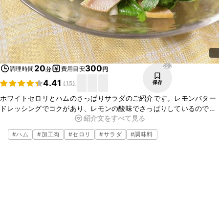
222
20
300
調理時間
費用目安
分
円
4.41
保存
(
15
)
ホワイトセロリとハムのさっぱりサラダのご紹介です。レモンバター
ドレッシングでコクがあり、レモンの酸味でさっぱりしているので、
紹介文をすべて見る
とても美味しいです。ホワイトセロリやレモンの香りがよく、ハムの
塩味でクセになります。ぜひお試しください。
#
ハム
#
加工肉
#
セロリ
#
サラダ
#
調味料