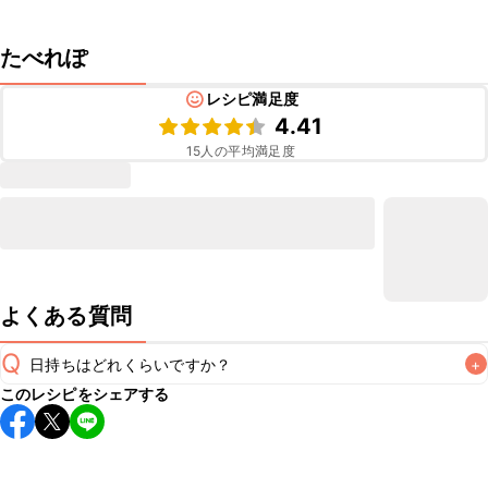
たべれぽ
レシピ満足度
4.41
15
人の平均満足度
よくある質問
Q
日持ちはどれくらいですか？
+
このレシピをシェアする
保存期間は冷蔵で当日中が目安です。なるべくお早めにお召
し上がりください。

A
※日持ちは目安です。
こちら
の注意事項をご確認の上、正し