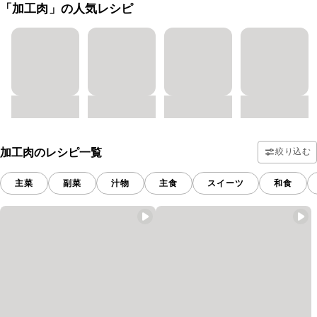
「加工肉」の人気レシピ
加工肉のレシピ一覧
絞り込む
主菜
副菜
汁物
主食
スイーツ
和食