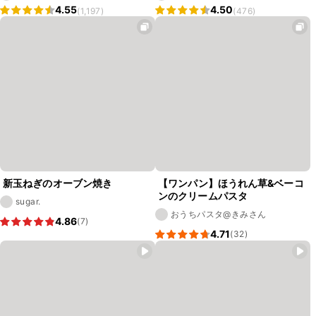
4.55
4.50
(1,197)
(476)
新玉ねぎのオーブン焼き
⁡【ワンパン】ほうれん草&ベーコ
ンのクリームパスタ
sugar.
おうちパスタ@きみさん
4.86
(7)
4.71
(32)