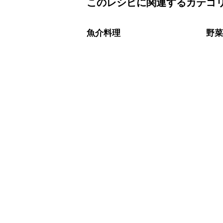
このレシピに関連するカテゴ
チューブタイプのニンニクを使用して
A
※日持ちは目安です。
こちら
魚介料理
野