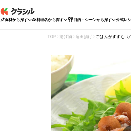
食材から探す
料理名から探す
目的・シーンから探す
公式レ
TOP
揚げ物
竜田揚げ
ごはんがすすむ 