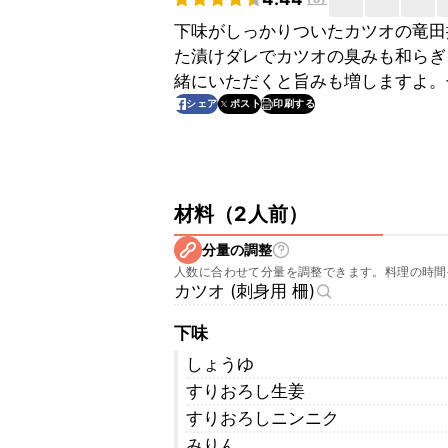
下味がしっかりついたカツオの竜田
た漬けダレでカツオの臭みも和らぎ
緒にいただくと旨みも増しますよ。
印刷する
シェア
ポスト
材料
（
2人前
）
分量の調整
人数に合わせて分量を調整できます。料理の時間
カツオ (刺身用 柵)
下味
しょうゆ
すりおろし生姜
すりおろしニンニク
みりん