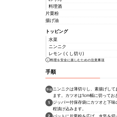
料理酒
片栗粉
揚げ油
トッピング
水菜
ニンニク
レモン (くし切り)
料理を安全に楽しむための注意事項
手順
ニンニクは薄切りし、素揚げして
準備
ます。カツオは1cm幅に切ってお
ジッパー付保存袋にカツオと下味
1
程漬け込みます。
バットに片栗粉を広げ、水気を切
2