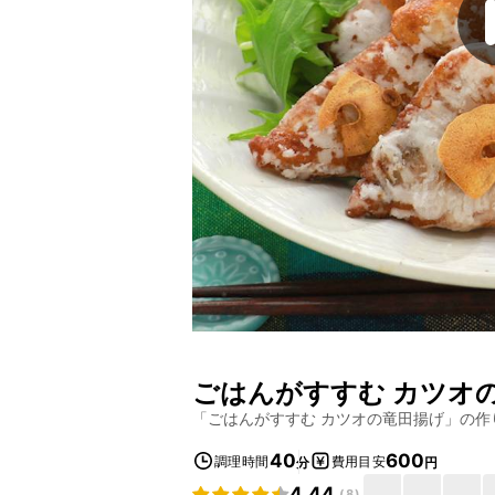
ごはんがすすむ カツオ
「
ごはんがすすむ カツオの竜田揚げ
」の作
40
600
調理時間
費用目安
分
円
4.44
(
8
)