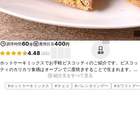
5095
60
400
調理時間
費用目安
分
円
4.48
保存
(
92
)
ホットケーキミックスでお手軽ビスコッティのご紹介です。ビスコッ
ティのカリカリ食感はオーブンで二度焼きすることで生まれます。生
紹介文をすべて見る
地に砂糖を加えていませんが、チョコレートの甘さがあるので美味し
くお召し上がりいただけますよ。
#
ホットケーキミックス
#
チョコ
#
バレンタインデー
#
ホワイトデー