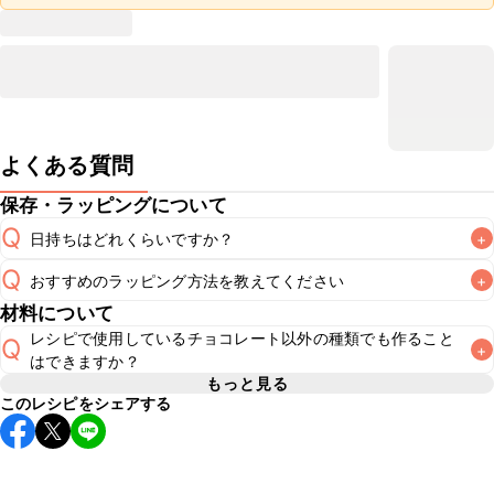
よくある質問
保存・ラッピングについて
Q
日持ちはどれくらいですか？
+
Q
おすすめのラッピング方法を教えてください
+
常温保存で2~3日が目安です。なるべくお早めにお召し上が
A
材料について
A
レシピで使用しているチョコレート以外の種類でも作ること
こちら
Q
+
はできますか？
もっと見る
このレシピをシェアする
基本的にお好みの風味のチョコレートを使用してお作りいた
A