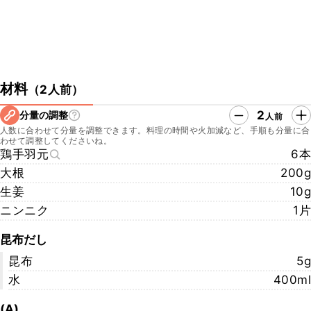
材料
（
2人前
）
2
分量の調整
人前
人数に合わせて分量を調整できます。料理の時間や火加減など、手順も分量に合
わせて調整してくださいね。
鶏手羽元
6本
大根
200g
生姜
10g
ニンニク
1片
昆布だし
昆布
5g
水
400ml
(A)