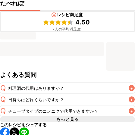
たべれぽ
レシピ満足度
4.50
7
人の平均満足度
よくある質問
Q
料理酒の代用はありますか？
+
Q
日持ちはどれくらいですか？
+
A
Q
チューブタイプのニンニクで代用できますか？
+
保存期間は冷蔵で翌日中が目安です。なるべくお早めにお召
し上がりください。

もっと見る
A
このレシピをシェアする
チューブタイプのニンニクを使用してもお作りいただけま
A
す。小さじ1を目安に加え、お好みの風味になるようご調節く
※日持ちは目安です。
こちら
の注意事項をご確認の上、正し