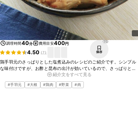
421
40
400
調理時間
費用目安
分
円
4.50
保存
(
7
)
鶏手羽元のさっぱりとした塩煮込みのレシピのご紹介です。シンプル
な味付けですが、お酢と昆布の出汁が効いているので、さっぱりと美
紹介文をすべて見る
味しくお召し上がりいただけますよ。この機会に、ぜひ一度作ってみ
てくださいね！
#
手羽元
#
大根
#
鶏肉
#
野菜
#
肉