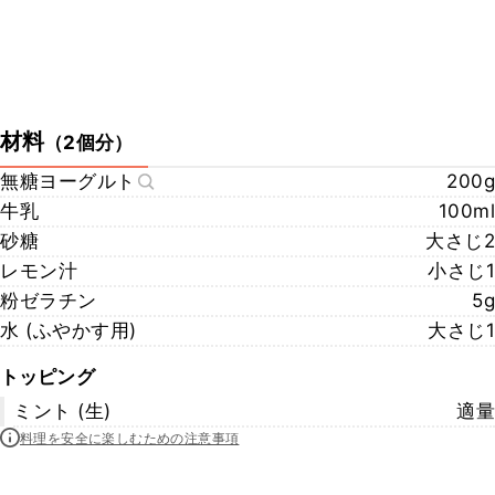
材料
（
2個分
）
無糖ヨーグルト
200g
牛乳
100ml
砂糖
大さじ2
レモン汁
小さじ1
粉ゼラチン
5g
水 (ふやかす用)
大さじ1
トッピング
ミント (生)
適量
料理を安全に楽しむための注意事項