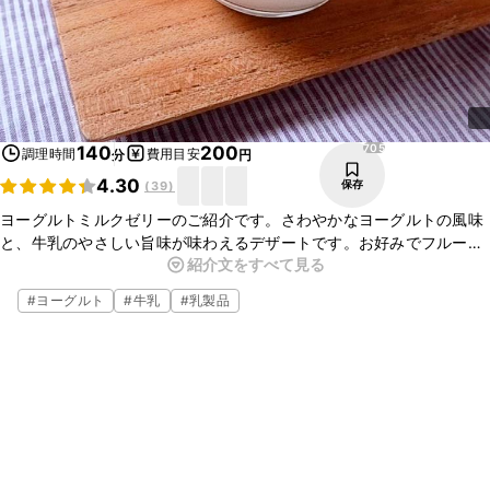
705
140
200
調理時間
費用目安
分
円
4.30
保存
(
39
)
ヨーグルトミルクゼリーのご紹介です。さわやかなヨーグルトの風味
と、牛乳のやさしい旨味が味わえるデザートです。お好みでフルーツ
紹介文をすべて見る
をトッピングすると、さらに華やかな仕上がりになりますよ。
#
ヨーグルト
#
牛乳
#
乳製品