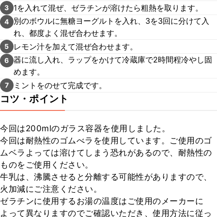
1を入れて混ぜ、ゼラチンが溶けたら粗熱を取ります。
3
別のボウルに無糖ヨーグルトを入れ、3を3回に分けて入
4
れ、都度よく混ぜ合わせます。
レモン汁を加えて混ぜ合わせます。
5
器に流し入れ、ラップをかけて冷蔵庫で2時間程冷やし固
6
めます。
ミントをのせて完成です。
7
コツ・ポイント
今回は200mlのガラス容器を使用しました。

今回は耐熱性のゴムべラを使用しています。ご使用のゴ
ムベラよっては溶けてしまう恐れがあるので、耐熱性の
ものをご使用ください。

牛乳は、沸騰させると分離する可能性がありますので、
火加減にご注意ください。

ゼラチンに使用するお湯の温度はご使用のメーカーに
よって異なりますのでご確認いただき、使用方法に従っ