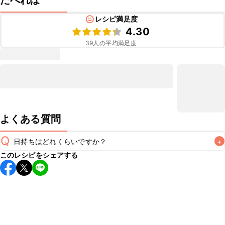
たべれぽ
レシピ満足度
4.30
39
人の平均満足度
よくある質問
Q
日持ちはどれくらいですか？
+
このレシピをシェアする
保存期間は冷蔵で当日中が目安です。なるべくお早めにお召
し上がりください。

A
※日持ちは目安です。
こちら
の注意事項をご確認の上、正し