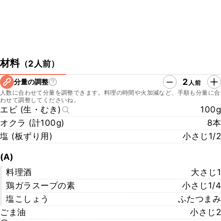
材料
（
2人前
）
2
分量の調整
人前
人数に合わせて分量を調整できます。料理の時間や火加減など、手順も分量に合
わせて調整してくださいね。
エビ (生・むき)
100g
オクラ (計100g)
8本
塩 (板ずり用)
小さじ1/2
(A)
料理酒
大さじ1
鶏ガラスープの素
小さじ1/4
塩こしょう
ふたつまみ
ごま油
小さじ2