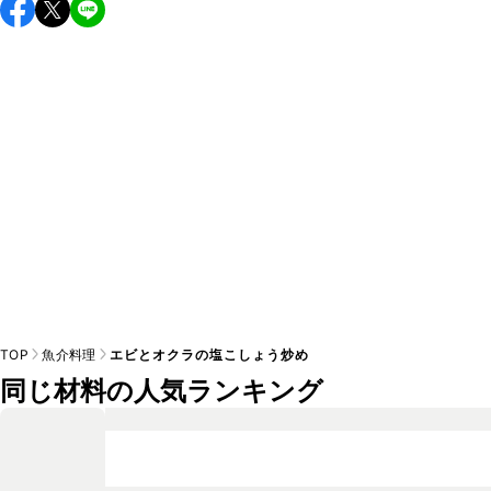
保存期間は冷蔵で翌日中が目安です。なるべくお早めにお召
し上がりください。

A
※日持ちは目安です。
こちら
の注意事項をご確認の上、正し
TOP
魚介料理
エビとオクラの塩こしょう炒め
同じ材料の人気ランキング