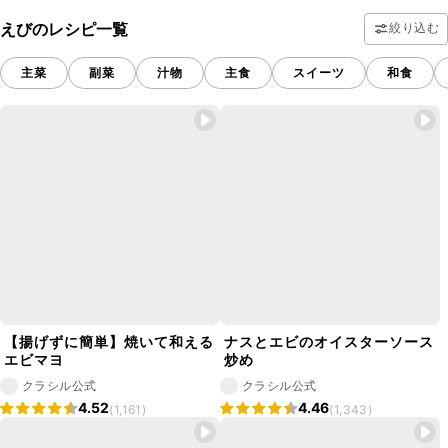
えびのレシピ一覧
絞り込む
主菜
副菜
汁物
主食
スイーツ
和食
【揚げずに簡単】焼いて和える
ナスとエビのオイスターソース
エビマヨ
炒め
クラシル公式
クラシル公式
4.52
4.46
(1,161)
(1,343)