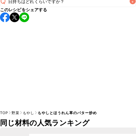
Q
日持ちはどれくらいですか？
+
このレシピをシェアする
保存期間は冷蔵で翌日中が目安です。なるべくお早めにお召
し上がりください。

A
※日持ちは目安です。
こちら
の注意事項をご確認の上、正し
TOP
野菜
もやし
もやしとほうれん草のバター炒め
同じ材料の人気ランキング