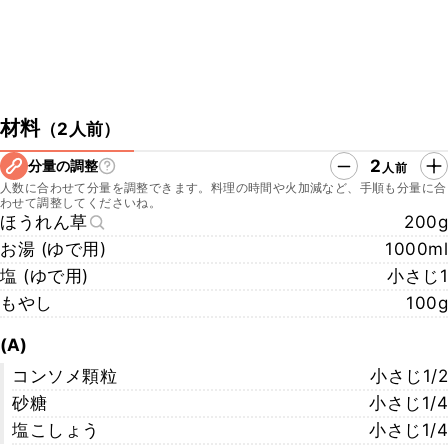
材料
（
2人前
）
2
分量の調整
人前
人数に合わせて分量を調整できます。料理の時間や火加減など、手順も分量に合
わせて調整してくださいね。
ほうれん草
200g
お湯 (ゆで用)
1000ml
塩 (ゆで用)
小さじ1
もやし
100g
(A)
コンソメ顆粒
小さじ1/2
砂糖
小さじ1/4
塩こしょう
小さじ1/4