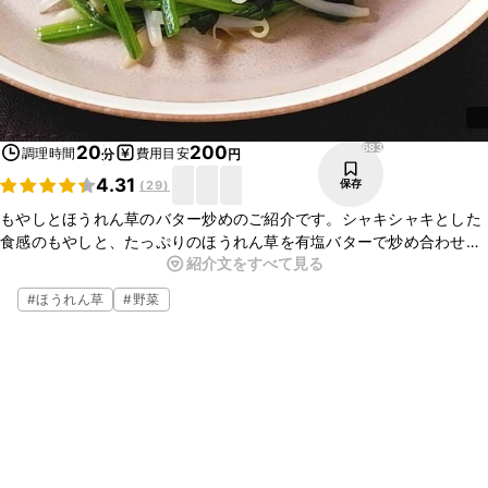
683
20
200
調理時間
費用目安
分
円
4.31
保存
(
29
)
もやしとほうれん草のバター炒めのご紹介です。シャキシャキとした
食感のもやしと、たっぷりのほうれん草を有塩バターで炒め合わせま
紹介文をすべて見る
した。有塩バターのコクと風味がとてもよく合いおいしいですよ。ぜ
ひ作ってみてくださいね。
#
ほうれん草
#
野菜