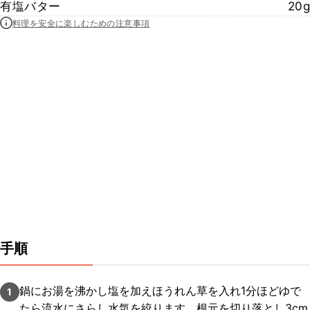
有塩バター
20g
料理を安全に楽しむための注意事項
手順
鍋にお湯を沸かし塩を加えほうれん草を入れ1分ほどゆで
1
たら流水にさらし水気を絞ります。根元を切り落とし3cm