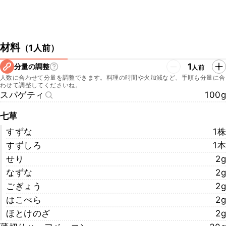
材料
（
1人前
）
1
分量の調整
人前
人数に合わせて分量を調整できます。料理の時間や火加減など、手順も分量に合
わせて調整してくださいね。
スパゲティ
100g
七草
すずな
1株
すずしろ
1本
せり
2g
なずな
2g
ごぎょう
2g
はこべら
2g
ほとけのざ
2g