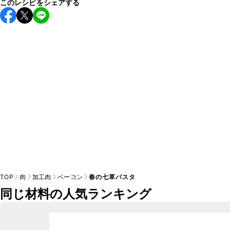
このレシピをシェアする
すすめします。

A
チューブタイプのニンニクを使用してもお作りいただけま
A
す。小さじ1を目安に加え、お好みの風味になるようご調節く
※日持ちは目安です。
こちら
の注意事項をご確認の上、正し
TOP
肉
加工肉
ベーコン
春の七草パスタ
同じ材料の人気ランキング