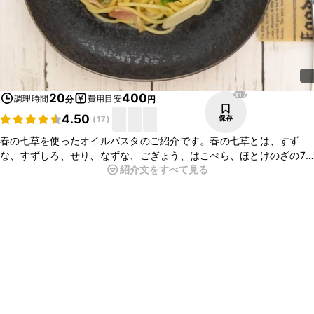
317
20
400
調理時間
費用目安
分
円
4.50
保存
(
17
)
春の七草を使ったオイルパスタのご紹介です。春の七草とは、すず
な、すずしろ、せり、なずな、ごぎょう、はこべら、ほとけのざの7
紹介文をすべて見る
種類の植物のことです。七草はお粥にして食べられることが多いです
が、今回は食べやすくパスタにアレンジしてみました。ぜひお試しく
ださいね。