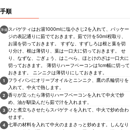
手順
スパゲティはお湯1000mlに塩小さじ2を入れて、パッケー
準備
ジの表記通りに茹でておきます。茹で汁を50ml程取り、
お湯を切っておきます。 すずな、すずしろは根と葉を切
り分け、根は薄切り、葉は一口大に切っておきます。 せ
り、なずな、ごぎょう、はこべら、ほとけのざは一口大に
切っておきます。 薄切りハーフベーコンは1cm幅に切って
おきます。 ニンニクは薄切りにしておきます。
フライパンにオリーブオイルとニンニク、鷹の爪輪切りを
1
入れて、中火で熱します。
香りが立ったら薄切りハーフベーコンを入れて中火で炒
2
め、油が馴染んだら茹で汁を入れます。
ひと煮立ちさせたらスパゲティを入れて、中火で炒め合わ
3
せます。
七草の材料を入れて中火のままさっと炒めます。しんなり
4