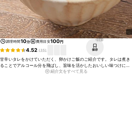
2049
10
100
調理時間
費用目安
分
円
4.52
保存
(
35
)
甘辛いタレをかけていただく、卵かけご飯のご紹介です。タレは煮き
ることでアルコール分を飛ばし、旨味を活かしたおいしい味つけにな
紹介文をすべて見る
ります。卵黄だけを使う濃厚で、いつもとはひと味ちがう卵かけご飯
になりますよ。ぜひ試してみてくださいね。