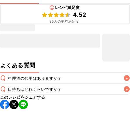
レシピ満足度
4.52
35
人の平均満足度
よくある質問
Q
料理酒の代用はありますか？
+
Q
日持ちはどれくらいですか？
+
A
このレシピをシェアする
こちらのレシピは出来たてをお召し上がりいただくことをお
すすめします。

A
※日持ちは目安です。
こちら
の注意事項をご確認の上、正し