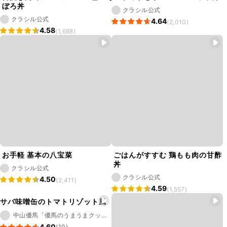
ぼろ丼
クラシル公式
クラシル公式
4.64
(2,010)
4.58
(1,688)
お手軽 基本の八宝菜
ごはんがすすむ 鶏もも肉の甘酢
丼
クラシル公式
クラシル公式
4.50
(2,411)
4.59
(1,557)
サバ味噌缶のトマトリゾット風
中山優馬「優馬のうまうまクッキング」
4.60
(10)