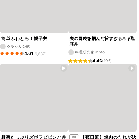
簡単ふわとろ！親子丼
夫の胃袋を掴んだ旨すぎるネギ塩
豚丼
クラシル公式
料理研究家 moto
4.61
(6,837)
4.46
(106)
野菜たっぷりズボラビビンバ丼
【菰田流】焼肉のたれが決