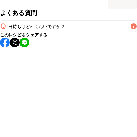
よくある質問
Q
日持ちはどれくらいですか？
+
このレシピをシェアする
保存期間は冷蔵で翌日中が目安です。なるべくお早めにお召
し上がりください。

A
※日持ちは目安です。
こちら
の注意事項をご確認の上、正し