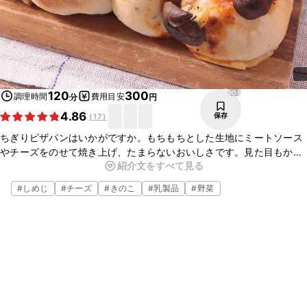
808
120
300
調理時間
費用目安
分
円
4.86
保存
(
17
)
ちぎりピザパンはいかがですか。もちもちとした生地にミートソース
やチーズをのせて焼き上げ、たまらないおいしさです。見た目もかわ
紹介文をすべて見る
いい仕上がりですので、おもてなし料理としてもおすすめですよ。ぜ
ひ、お試しくださいね。
#
しめじ
#
チーズ
#
きのこ
#
乳製品
#
野菜