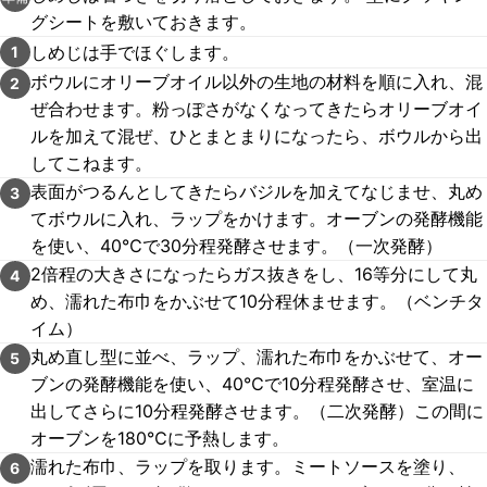
グシートを敷いておきます。
しめじは手でほぐします。
1
ボウルにオリーブオイル以外の生地の材料を順に入れ、混
2
ぜ合わせます。粉っぽさがなくなってきたらオリーブオイ
ルを加えて混ぜ、ひとまとまりになったら、ボウルから出
してこねます。
表面がつるんとしてきたらバジルを加えてなじませ、丸め
3
てボウルに入れ、ラップをかけます。オーブンの発酵機能
を使い、40℃で30分程発酵させます。（一次発酵）
2倍程の大きさになったらガス抜きをし、16等分にして丸
4
め、濡れた布巾をかぶせて10分程休ませます。（ベンチタ
イム）
丸め直し型に並べ、ラップ、濡れた布巾をかぶせて、オー
5
ブンの発酵機能を使い、40℃で10分程発酵させ、室温に
出してさらに10分程発酵させます。（二次発酵）この間に
オーブンを180℃に予熱します。
濡れた布巾、ラップを取ります。ミートソースを塗り、
6