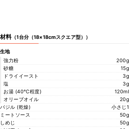
材料
（
1台分（18×18cmスクエア型）
）
生地
強力粉
200g
砂糖
15g
ドライイースト
3g
塩
3g
お湯 (40℃程度)
120ml
オリーブオイル
20g
バジル (乾燥)
小さじ1
ミートソース
50g
しめじ
50g