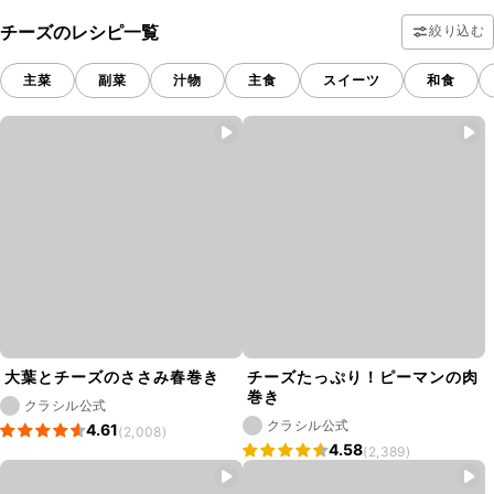
チーズのレシピ一覧
絞り込む
主菜
副菜
汁物
主食
スイーツ
和食
大葉とチーズのささみ春巻き
チーズたっぷり！ピーマンの肉
巻き
クラシル公式
クラシル公式
4.61
(2,008)
4.58
(2,389)