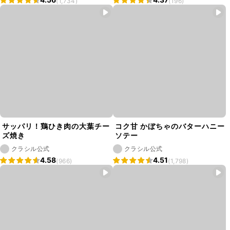
(1,734)
(196)
サッパリ！鶏ひき肉の大葉チー
コク甘 かぼちゃのバターハニー
ズ焼き
ソテー
クラシル公式
クラシル公式
4.58
4.51
(966)
(1,798)