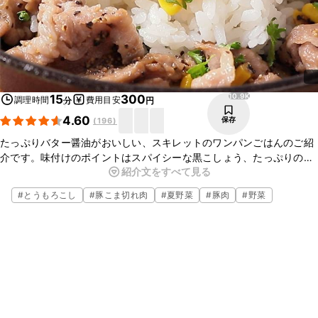
10.9K
15
300
調理時間
費用目安
分
円
4.60
保存
(
196
)
たっぷりバター醤油がおいしい、スキレットのワンパンごはんのご紹
介です。味付けのポイントはスパイシーな黒こしょう、たっぷりのバ
紹介文をすべて見る
ターです。アツアツのスキレットの上で作るので、香ばしい風味がた
まらない一品です。
#
とうもろこし
#
豚こま切れ肉
#
夏野菜
#
豚肉
#
野菜