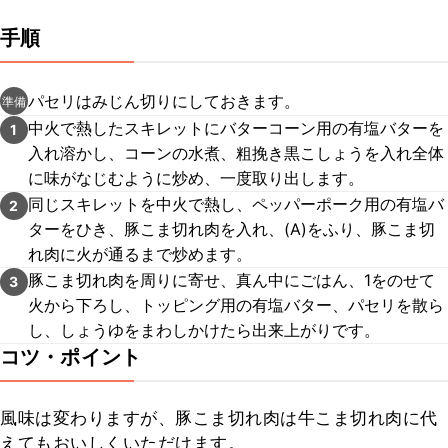
手順
パセリはみじん切りにしておきます。
準備
中火で熱したスキレットにバターコーン用の有塩バターを
1
入れ溶かし、コーンの水煮、粗挽き黒こしょうを入れ全体
に味がなじむように炒め、一度取り出します。
同じスキレットを中火で熱し、ペッパーポーク用の有塩バ
2
ターをひき、豚こま切れ肉を入れ、(A)をふり、豚こま切
れ肉に火が通るまで炒めます。
豚こま切れ肉を周りに寄せ、真ん中にごはん、1をのせて
3
火から下ろし、トッピング用の有塩バター、パセリを散ら
し、しょうゆをまわしかけたら出来上がりです。
コツ・ポイント
風味は変わりますが、豚こま切れ肉は牛こま切れ肉に代
えてもおいしくいただけます。
