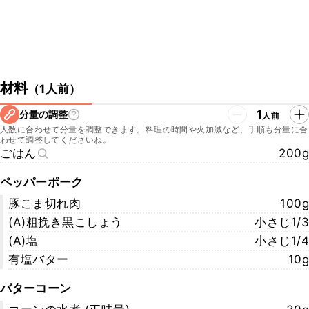
材料
（
1人前
）
1
分量の調整
人前
人数に合わせて分量を調整できます。料理の時間や火加減など、手順も分量に合
わせて調整してくださいね。
ごはん
200g
ペッパーポーク
豚こま切れ肉
100g
(A)粗挽き黒こしょう
小さじ1/3
(A)塩
小さじ1/4
有塩バター
10g
バターコーン