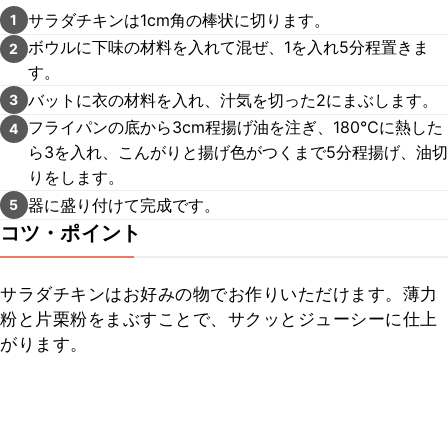
サラダチキンは1cm角の棒状に切ります。
1
ボウルに下味の材料を入れて混ぜ、1を入れ5分程置きま
2
す。
バットに衣の材料を入れ、汁気を切った2にまぶします。
3
フライパンの底から3cm程揚げ油を注ぎ、180℃に熱した
4
ら3を入れ、こんがりと揚げ色がつくまで5分程揚げ、油切
りをします。
器に盛り付けて完成です。
5
コツ・ポイント
サラダチキンはお好みの物でお作りいただけます。薄力
粉と片栗粉をまぶすことで、サクッとジューシーに仕上
がります。