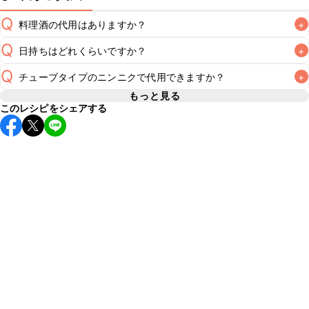
Q
料理酒の代用はありますか？
+
Q
日持ちはどれくらいですか？
+
A
Q
チューブタイプのニンニクで代用できますか？
+
保存期間は冷蔵で翌日中が目安です。なるべくお早めにお召
し上がりください。

もっと見る
A
このレシピをシェアする
チューブタイプのニンニクを使用してもお作りいただけま
A
す。小さじ1を目安に加え、お好みの風味になるようご調節く
※日持ちは目安です。
こちら
の注意事項をご確認の上、正し