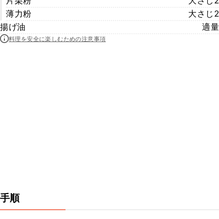
片栗粉
大さじ2
薄力粉
大さじ2
揚げ油
適量
料理を安全に楽しむための注意事項
手順