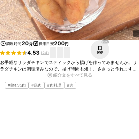
1928
20
200
調理時間
費用目安
分
円
4.53
保存
(
24
)
お手軽なサラダチキンでスティックから揚げを作ってみませんか。サ
ラダチキンは調理済みなので、揚げ時間も短く、ささっと作れます。
紹介文をすべて見る
お子様にも喜ばれる味付けですよ。ぜひお試しください。
#
鶏むね肉
#
鶏肉
#
肉料理
#
肉