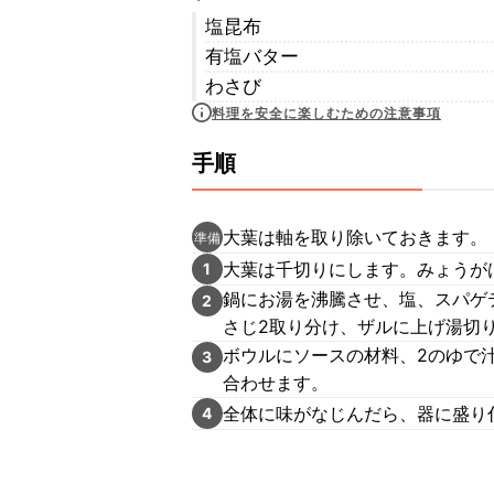
塩昆布
有塩バター
わさび
料理を安全に楽しむための注意事項
手順
大葉は軸を取り除いておきます。
準備
大葉は千切りにします。みょうが
1
鍋にお湯を沸騰させ、塩、スパゲ
2
さじ2取り分け、ザルに上げ湯切
ボウルにソースの材料、2のゆで
3
合わせます。
全体に味がなじんだら、器に盛り
4