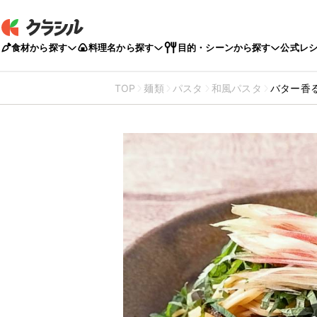
食材から探す
料理名から探す
目的・シーンから探す
公式レ
TOP
麺類
パスタ
和風パスタ
バター香