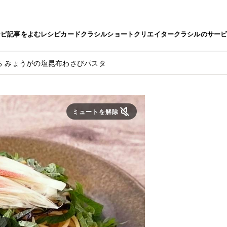
シピ
記事をよむ
レシピカード
クラシルショート
クリエイター
クラシルのサー
る みょうがの塩昆布わさびパスタ
ミュートを解除