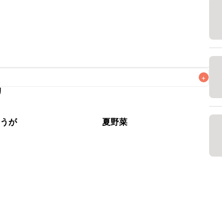
+
リ
がりいただくことをおすすめします。

ょうが
夏野菜