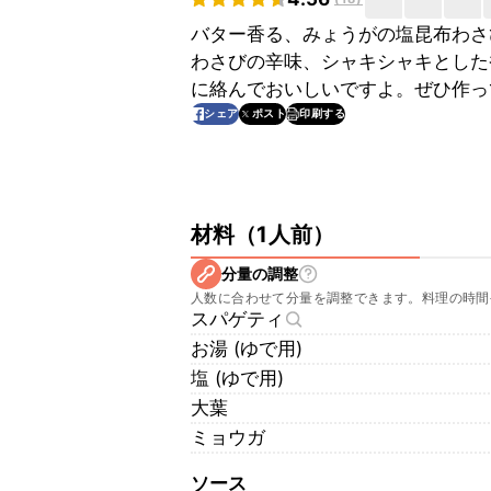
バター香る、みょうがの塩昆布わさ
わさびの辛味、シャキシャキとした
に絡んでおいしいですよ。ぜひ作っ
印刷する
シェア
ポスト
材料
（
1人前
）
分量の調整
人数に合わせて分量を調整できます。料理の時間
スパゲティ
お湯 (ゆで用)
塩 (ゆで用)
大葉
ミョウガ
ソース