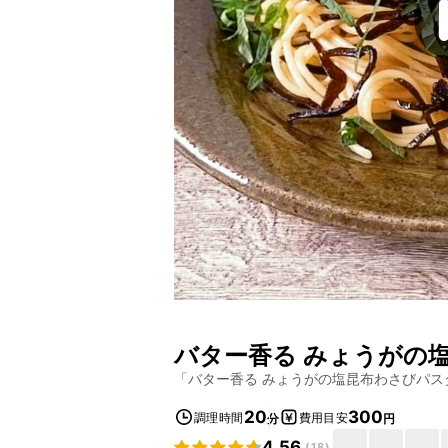
バター香る みょうがの
「
バター香る みょうがの塩昆布わさびパス
20
300
調理時間
費用目安
分
円
4.56
(
18
)