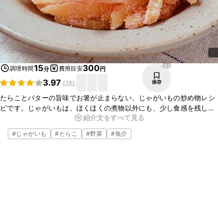
550
15
300
調理時間
費用目安
分
円
3.97
保存
(
15
)
たらことバターの旨味でお箸が止まらない、じゃがいもの炒め物レシ
ピです。じゃがいもは、ほくほくの煮物以外にも、少し食感を残した
紹介文をすべて見る
炒め物にしてもとてもおいしいですよ。
#
じゃがいも
#
たらこ
#
野菜
#
魚介