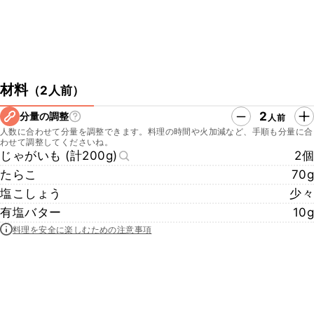
材料
（
2人前
）
2
分量の調整
人前
人数に合わせて分量を調整できます。料理の時間や火加減など、手順も分量に合
わせて調整してくださいね。
じゃがいも (計200g)
2個
たらこ
70g
塩こしょう
少々
有塩バター
10g
料理を安全に楽しむための注意事項