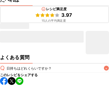
レシピ満足度
3.97
15
人の平均満足度
よくある質問
Q
日持ちはどれくらいですか？
+
このレシピをシェアする
保存期間は冷蔵で翌日中が目安です。なるべくお早めにお召
し上がりください。

A
※日持ちは目安です。
こちら
の注意事項をご確認の上、正し