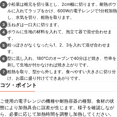
小松菜は根元を切り落とし、2cm幅に切ります。耐熱ボウ
2
ルに入れてラップをかけ、600Wの電子レンジで1分程加熱
し、水気を切り、粗熱を取ります。
玉ねぎは一口大に切ります。
3
ボウルに生地の材料を入れて、泡立て器で混ぜ合わせま
4
す。
粉っぽさがなくなったら1、2、3を入れて混ぜ合わせま
5
す。
型に流し入れ、180℃のオーブンで40分ほど焼き、竹串を
6
刺して生地が付かなければ焼き上がりです。
粗熱を取り、型から外します。食べやすい大きさに切り分
7
け、お皿に盛り付けてできあがりです。
コツ・ポイント
ご使用の電子レンジの機種や耐熱容器の種類、食材の状
態により加熱具合に誤差が生じます。様子を確認しなが
ら、必要に応じて加熱時間を調整し加熱してください。
