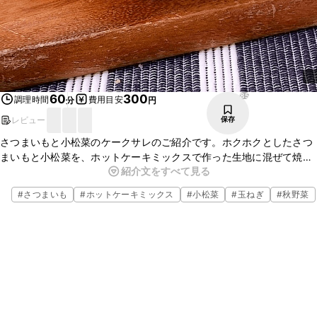
85
60
300
調理時間
費用目安
分
円
レビュー
保存
さつまいもと小松菜のケークサレのご紹介です。ホクホクとしたさつ
まいもと小松菜を、ホットケーキミックスで作った生地に混ぜて焼き
紹介文をすべて見る
上げました。簡単でとてもおいしいですよ。ぜひお試しください。
#
さつまいも
#
ホットケーキミックス
#
小松菜
#
玉ねぎ
#
秋野菜