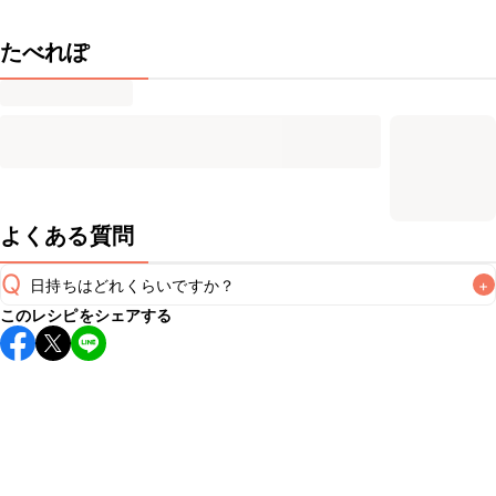
たべれぽ
よくある質問
Q
日持ちはどれくらいですか？
+
このレシピをシェアする
保存期間は冷蔵で翌日中が目安です。なるべくお早めにお召
し上がりください。

A
※日持ちは目安です。
こちら
の注意事項をご確認の上、正し