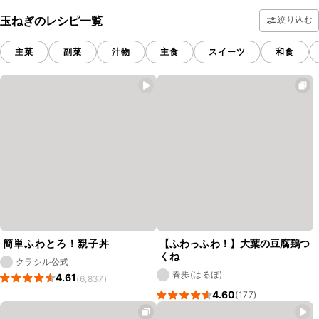
玉ねぎのレシピ一覧
絞り込む
主菜
副菜
汁物
主食
スイーツ
和食
簡単ふわとろ！親子丼
【ふわっふわ！】大葉の豆腐鶏つ
くね
クラシル公式
春歩(はるほ)
4.61
(6,837)
4.60
(177)