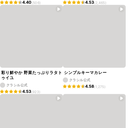
4.40
4.53
(506)
(2,465)
彩り鮮やか 野菜たっぷりラタト
シンプルキーマカレー
ゥイユ
クラシル公式
クラシル公式
4.58
(1,275)
4.53
(923)