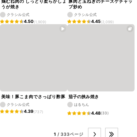
鶏むね肉の しっとり柔らかしょ
豚肉と玉ねぎのチーズケチャッ
うが焼き
プ炒め
クラシル公式
クラシル公式
4.50
4.45
(1,909)
(2,099)
美味！豚こま肉でさっぱり酢豚
茄子の挟み焼き
クラシル公式
はるちん
4.39
(737)
4.48
(33)
1
/ 333ページ