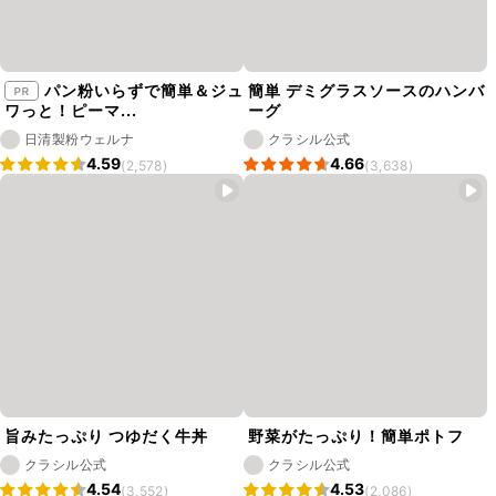
パン粉いらずで簡単＆ジュ
簡単 デミグラスソースのハンバ
ワっと！ピーマ...
ーグ
日清製粉ウェルナ
クラシル公式
4.59
4.66
(2,578)
(3,638)
旨みたっぷり つゆだく牛丼
野菜がたっぷり！簡単ポトフ
クラシル公式
クラシル公式
4.54
4.53
(3,552)
(2,086)