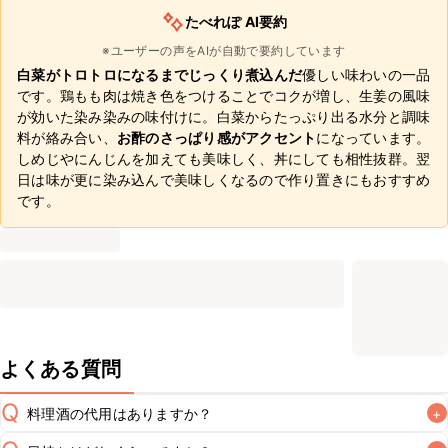
たべれぽ AI要約
※ユーザーの声をAIが自動で要約しています
白菜がトロトロになるまでじっくり煮込んだ
優しい味わいの一品
です。鶏もも肉は焼き色をつけることでコクが増し、生姜の風味
が効いた染み染みの味付けに。白菜からたっぷり出る水分と調味
料が絡み合い、
お酢のさっぱり感がアクセント
になっています。
しめじやにんじんを加えても美味しく、丼にしても相性抜群。翌
日は味が更に染み込んで美味しくなるので作り置きにもおすすめ
です。
よくある質問
Q
料理酒の代用はありますか？
+