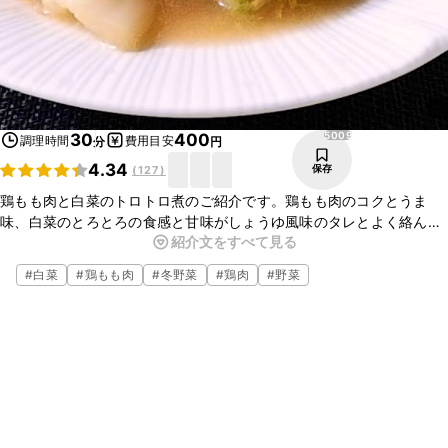
5009
30
400
調理時間
費用目安
分
円
4.34
保存
(
127
)
鶏もも肉と白菜のトロトロ煮のご紹介です。鶏もも肉のコクとうま
味、白菜のとろとろの食感と甘味がしょうゆ風味のタレとよく絡んで
紹介文をすべて見る
おいしいですよ。ごはんにもビールにも合います。お手軽な材料でで
きますので、ぜひお試しくださいね。
#
白菜
#
鶏もも肉
#
冬野菜
#
鶏肉
#
野菜