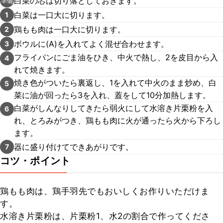
白菜の芯は切り落としておきます。
準備
白菜は一口大に切ります。
1
鶏もも肉は一口大に切ります。
2
ボウルに(A)を入れてよく混ぜ合わせます。
3
フライパンにごま油をひき、中火で熱し、2を皮目から入
4
れて焼きます。
焼き色がついたら裏返し、1を入れて中火のまま炒め、白
5
菜に油が回ったら3を入れ、蓋をして10分加熱します。
白菜がしんなりしてきたら弱火にして水溶き片栗粉を入
6
れ、とろみがつき、鶏もも肉に火が通ったら火から下ろし
ます。
器に盛り付けてできあがりです。
7
コツ・ポイント
鶏もも肉は、鶏手羽先でもおいしくお作りいただけま
す。

水溶き片栗粉は、片栗粉1、水2の割合で作ってくださ