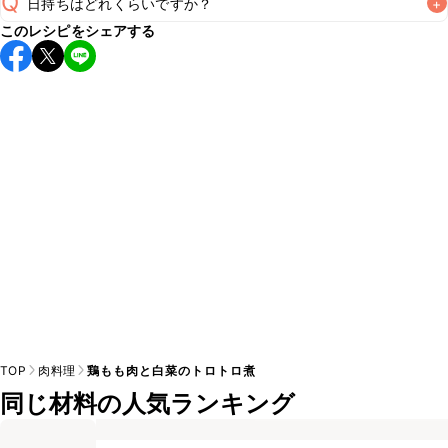
Q
日持ちはどれくらいですか？
+
A
このレシピをシェアする
保存期間は冷蔵で翌日中が目安です。なるべくお早めにお召
し上がりください。

A
※日持ちは目安です。
こちら
の注意事項をご確認の上、正し
TOP
肉料理
鶏もも肉と白菜のトロトロ煮
同じ材料の人気ランキング