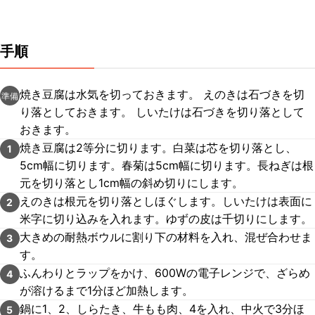
手順
焼き豆腐は水気を切っておきます。 えのきは石づきを切
準備
り落としておきます。 しいたけは石づきを切り落として
おきます。
焼き豆腐は2等分に切ります。白菜は芯を切り落とし、
1
5cm幅に切ります。春菊は5cm幅に切ります。長ねぎは根
元を切り落とし1cm幅の斜め切りにします。
えのきは根元を切り落としほぐします。しいたけは表面に
2
米字に切り込みを入れます。ゆずの皮は千切りにします。
大きめの耐熱ボウルに割り下の材料を入れ、混ぜ合わせま
3
す。
ふんわりとラップをかけ、600Wの電子レンジで、ざらめ
4
が溶けるまで1分ほど加熱します。
鍋に1、2、しらたき、牛もも肉、4を入れ、中火で3分ほ
5