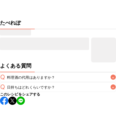
たべれぽ
よくある質問
Q
料理酒の代用はありますか？
+
Q
日持ちはどれくらいですか？
+
A
このレシピをシェアする
保存期間は冷蔵で翌日中が目安です。なるべくお早めにお召
し上がりください。

A
※日持ちは目安です。
こちら
の注意事項をご確認の上、正し