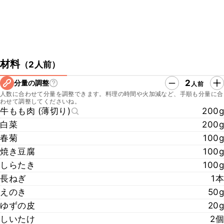
材料
（
2人前
）
2
分量の調整
人前
人数に合わせて分量を調整できます。料理の時間や火加減など、手順も分量に合
わせて調整してくださいね。
牛もも肉 (薄切り)
200g
白菜
200g
春菊
100g
焼き豆腐
100g
しらたき
100g
長ねぎ
1本
えのき
50g
ゆずの皮
20g
しいたけ
2個