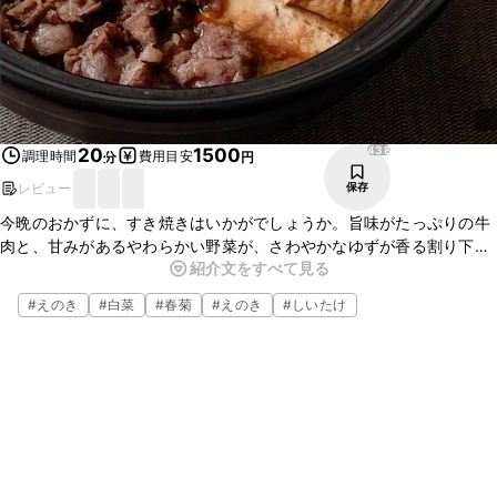
438
20
1500
調理時間
費用目安
分
円
レビュー
保存
今晩のおかずに、すき焼きはいかがでしょうか。旨味がたっぷりの牛
肉と、甘みがあるやわらかい野菜が、さわやかなゆずが香る割り下と
紹介文をすべて見る
よく合い、ごはんのおかずとしてもぴったりですよ。おもてなし料理
にも最適なので、ぜひお試しくださいね。
#
えのき
#
白菜
#
春菊
#
えのき
#
しいたけ