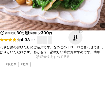
685
30
300
調理時間
費用目安
分
円
4.33
保存
(
17
)
わさび菜のおひたしのご紹介です。なめこのトロトロと合わせてさっ
ぱりといただけます。あともう一品欲しい時におすすめです。簡単に
紹介文をすべて見る
作れますので、わさび菜以外にも、お好きな葉物でもアレンジいただ
けますよ。ぜひお試しくださいね。
#
秋野菜
#
野菜