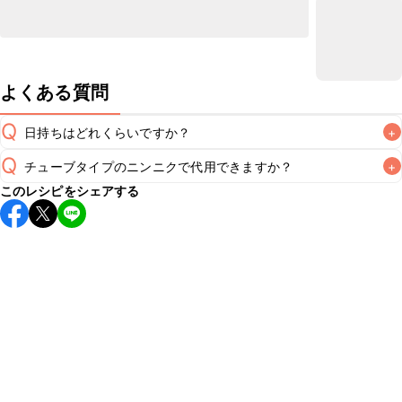
よくある質問
Q
日持ちはどれくらいですか？
+
Q
チューブタイプのニンニクで代用できますか？
+
保存期間は冷蔵で翌日中が目安です。なるべくお早めにお召
このレシピをシェアする
し上がりください。

A
チューブタイプのニンニクを使用してもお作りいただけま
A
す。小さじ1を目安に加え、お好みの風味になるようご調節く
※日持ちは目安です。
こちら
の注意事項をご確認の上、正し