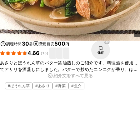
385
30
500
調理時間
費用目安
分
円
4.66
保存
(
15
)
あさりとほうれん草のバター醤油蒸しのご紹介です。料理酒を使用し
てアサリを酒蒸しにしました。バターで炒めたニンニクが香り、ほう
紹介文をすべて見る
れん草との相性も抜群ですよ。
#
ほうれん草
#
あさり
#
野菜
#
魚介