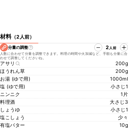
材料
（
2人前
）
2
分量の調整
人前
人数に合わせて分量を調整できます。料理の時間や火加減など、手順も分量に合
わせて調整してくださいね。
アサリ
200g
ほうれん草
200g
お湯 (ゆで用)
1000ml
塩 (ゆで用)
小さじ1
ニンニク
1片
料理酒
大さじ3
しょうゆ
小さじ1
塩こしょう
少々
有塩バター
10g