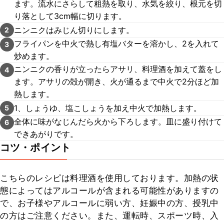
ます。流水にさらして粗熱を取り、水気を絞り、根元を切
り落として3cm幅に切ります。
ニンニクはみじん切りにします。
2
フライパンを中火で熱し有塩バターを溶かし、2を入れて
3
炒めます。
ニンニクの香りが立ったらアサリ、料理酒を加えて蓋をし
4
ます。アサリの殻が開き、火が通るまで中火で2分ほど加
熱します。
1、しょうゆ、塩こしょうを加え中火で加熱します。
5
全体に味がなじんだら火から下ろします。皿に盛り付けて
6
できあがりです。
コツ・ポイント
こちらのレシピは料理酒を使用しております。加熱の状
態によってはアルコールが含まれる可能性がありますの
で、お子様やアルコールに弱い方、妊娠中の方、授乳中
の方はご注意ください。また、運転時、スポーツ時、入